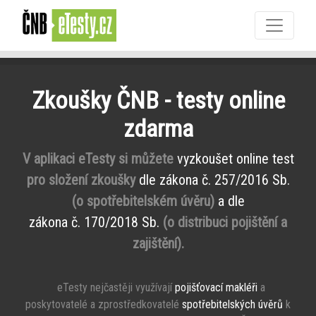
Zkoušky ČNB - testy online
zdarma
V aplikaci eTesty si můžete
vyzkoušet online test
pro složení zkoušky
dle zákona č. 257/2016 Sb.
(o spotřebitelském úvěru)
a dle
zákona č. 170/2018 Sb.
(o distribuci pojištění a
zajištění).
eTesty nejčastěji využívají
pojišťovací makléři
a
poskytovatelé a zprostředkovatelé
spotřebitelských úvěrů
k