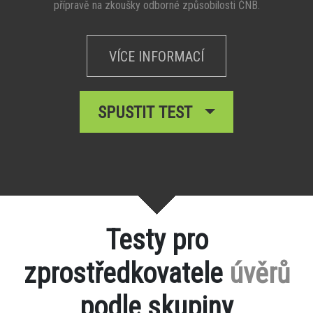
přípravě na zkoušky odborné způsobilosti ČNB.
VÍCE INFORMACÍ
SPUSTIT TEST
Testy pro
zprostředkovatele
úvěrů
podle skupiny