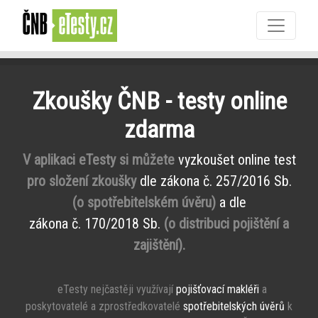
Zkoušky ČNB - testy online
zdarma
V aplikaci eTesty si můžete
vyzkoušet online test
pro složení zkoušky
dle zákona č. 257/2016 Sb.
(o spotřebitelském úvěru)
a dle
zákona č. 170/2018 Sb.
(o distribuci pojištění a
zajištění).
eTesty nejčastěji využívají
pojišťovací makléři
a
poskytovatelé a zprostředkovatelé
spotřebitelských úvěrů
k