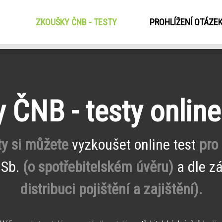
ZKOUŠKY ČNB - TESTY
(CURRENT)
PROHLÍŽENÍ OTÁZE
 ČNB - testy onlin
ty si můžete
vyzkoušet online test
pro
 Sb.
(o spotřebitelském úvěru)
a dle z
distribuci pojištění a zajištění).