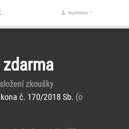
K
Nepřihlášen
e zdarma
 složení zkoušky
ákona č. 170/2018 Sb.
(o