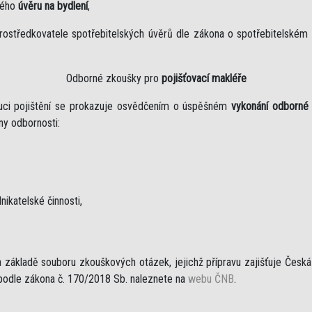
kého
úvěru na bydlení
,
rostředkovatele spotřebitelských úvěrů dle zákona o spotřebitelském
Odborné zkoušky pro
pojišťovací makléře
ibuci pojištění se prokazuje osvědčením o úspěšném
vykonání odborné
iny odbornosti:
nikatelské činnosti,
základě souboru zkouškových otázek, jejichž přípravu zajišťuje Česká n
 podle zákona č. 170/2018 Sb. naleznete na
webu ČNB
.