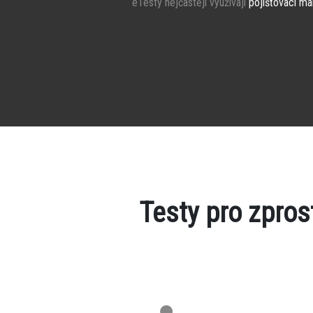
eTesty nejčastěji využívají
pojišťovací ma
Testy pro zpro