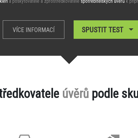
kléři
a poskytovatelé a zprostředkovatelé
spotřebitelských úvěrů
k příp
SPUSTIT TEST
VÍCE INFORMACÍ
středkovatele
úvěrů
podle sku