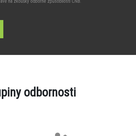
ravě na zkoušky odborné způsobilosti ČNB.
piny odbornosti