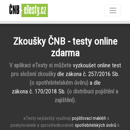
Zkoušky ČNB - testy online
zdarma
V aplikaci eTesty si můžete
vyzkoušet online test
pro složení zkoušky
dle zákona č. 257/2016 Sb.
(o spotřebitelském úvěru)
a dle
zákona č. 170/2018 Sb.
(o distribuci pojištění a
zajištění).
eTesty nejčastěji využívají
pojišťovací makléři
a
poskytovatelé a zprostředkovatelé
spotřebitelských úvěrů
k