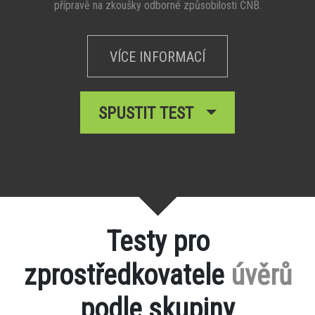
přípravě na zkoušky odborné způsobilosti ČNB.
VÍCE INFORMACÍ
SPUSTIT TEST
Testy pro
zprostředkovatele
úvěrů
podle skupiny