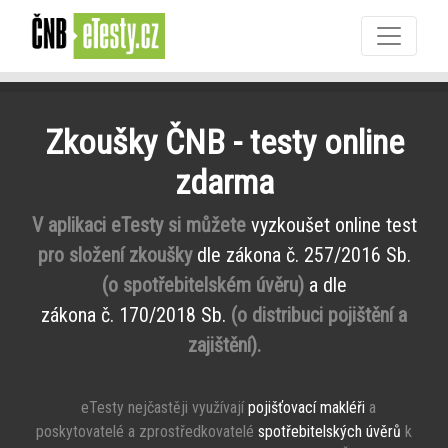
Zkoušky ČNB - testy online
zdarma
V aplikaci eTesty si můžete
vyzkoušet online test
pro složení zkoušky
dle zákona č. 257/2016 Sb.
(o spotřebitelském úvěru)
a dle
zákona č. 170/2018 Sb.
(o distribuci pojištění a
zajištění).
eTesty nejčastěji využívají
pojišťovací makléři
a
poskytovatelé a zprostředkovatelé
spotřebitelských úvěrů
k