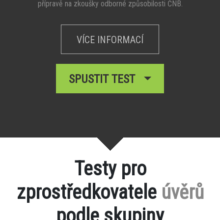
přípravě na zkoušky odborné způsobilosti ČNB.
VÍCE INFORMACÍ
SPUSTIT TEST
Testy pro
zprostředkovatele
úvěrů
podle skupiny