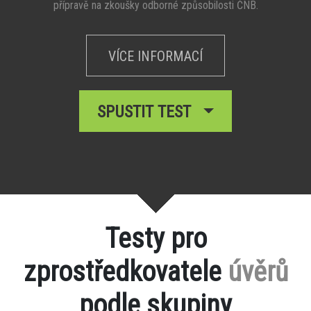
přípravě na zkoušky odborné způsobilosti ČNB.
VÍCE INFORMACÍ
SPUSTIT TEST
Testy pro
zprostředkovatele
úvěrů
podle skupiny