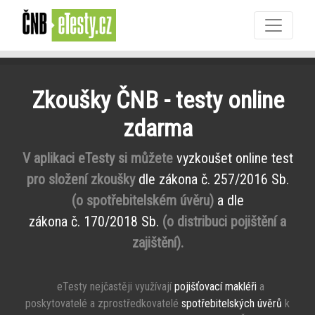
Zkoušky ČNB - testy online
zdarma
V aplikaci eTesty si můžete
vyzkoušet online test
pro složení zkoušky
dle zákona č. 257/2016 Sb.
(o spotřebitelském úvěru)
a dle
zákona č. 170/2018 Sb.
(o distribuci pojištění a
zajištění).
eTesty nejčastěji využívají
pojišťovací makléři
a
poskytovatelé a zprostředkovatelé
spotřebitelských úvěrů
k