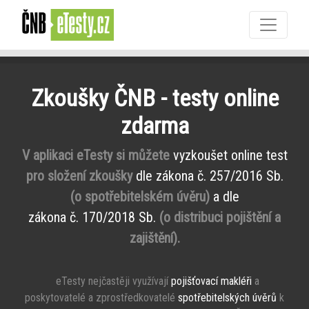
Zkoušky ČNB - testy online
zdarma
V aplikaci eTesty si můžete
vyzkoušet online test
pro složení zkoušky
dle zákona č. 257/2016 Sb.
(o spotřebitelském úvěru)
a dle
zákona č. 170/2018 Sb.
(o distribuci pojištění a
zajištění).
eTesty nejčastěji využívají
pojišťovací makléři
a
poskytovatelé a zprostředkovatelé
spotřebitelských úvěrů
k