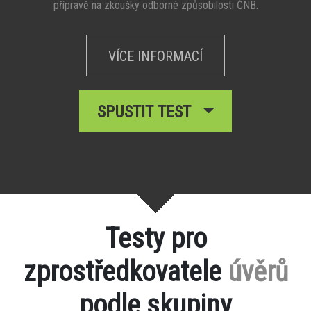
přípravě na zkoušky odborné způsobilosti ČNB.
VÍCE INFORMACÍ
SPUSTIT TEST
Testy pro
zprostředkovatele
úvěrů
podle skupiny