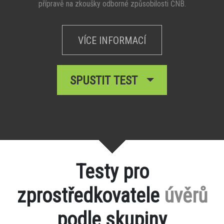
přípravě na zkoušky odborné způsobilosti ČNB.
VÍCE INFORMACÍ
SPUSTIT TEST
Testy pro
zprostředkovatele
úvěrů
podle skupiny