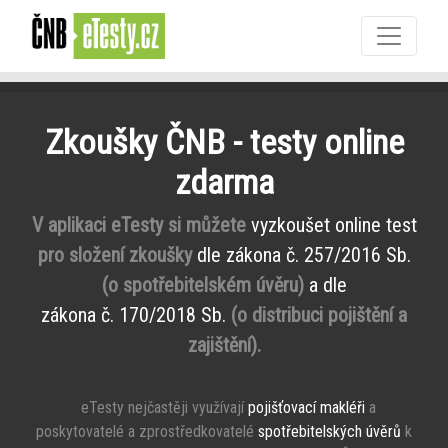
Zkoušky ČNB - testy online
zdarma
V aplikaci eTesty si můžete
vyzkoušet online test
pro složení zkoušky
dle zákona č. 257/2016 Sb.
(o spotřebitelském úvěru)
a dle
zákona č. 170/2018 Sb.
(o distribuci pojištění a
zajištění).
eTesty nejčastěji využívají
pojišťovací makléři
a
poskytovatelé a zprostředkovatelé
spotřebitelských úvěrů
k