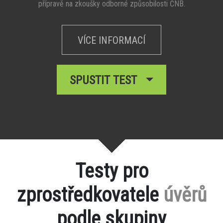
přípravě na zkoušky odborné způsobilosti ČNB.
VÍCE INFORMACÍ
SPUSTIT TEST
Testy pro
zprostředkovatele
úvěrů
podle skupiny