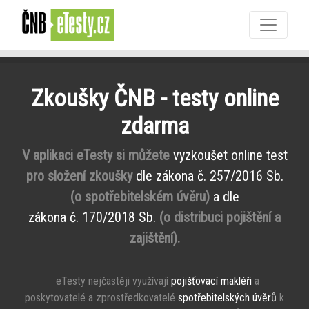
Zkoušky ČNB - testy online
zdarma
V aplikaci eTesty si můžete
vyzkoušet online test
pro složení zkoušky
dle zákona č. 257/2016 Sb.
(o spotřebitelském úvěru)
a dle
zákona č. 170/2018 Sb.
(o distribuci pojištění a
zajištění).
eTesty nejčastěji využívají
pojišťovací makléři
a
poskytovatelé a zprostředkovatelé
spotřebitelských úvěrů
k