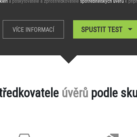
kléři
a poskytovatelé a zprostředkovatelé
spotřebitelských úvěrů
k příp
SPUSTIT TEST
VÍCE INFORMACÍ
středkovatele
úvěrů
podle sku