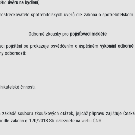
kého
úvěru na bydlení
,
rostředkovatele spotřebitelských úvěrů dle zákona o spotřebitelském
Odborné zkoušky pro
pojišťovací makléře
ibuci pojištění se prokazuje osvědčením o úspěšném
vykonání odborné
iny odbornosti:
nikatelské činnosti,
základě souboru zkouškových otázek, jejichž přípravu zajišťuje Česká n
 podle zákona č. 170/2018 Sb. naleznete na
webu ČNB
.