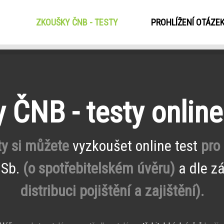
ZKOUŠKY ČNB - TESTY
(CURRENT)
PROHLÍŽENÍ OTÁZE
 ČNB - testy onlin
ty si můžete
vyzkoušet online test
pro
 Sb.
(o spotřebitelském úvěru)
a dle z
distribuci pojištění a zajištění).