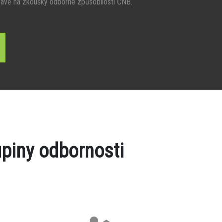
ravě na zkoušky odborné způsobilosti ČNB.
piny odbornosti