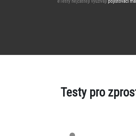
eTesty nejčastěji využívají
pojišťovací ma
Testy pro zpro