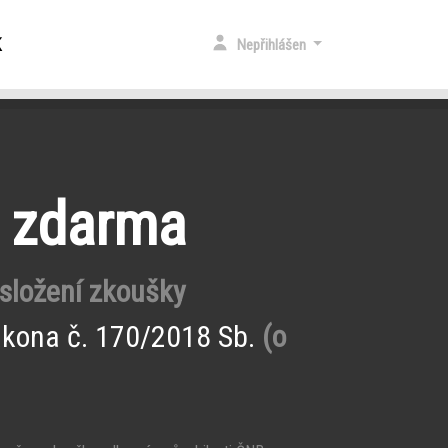
K
Nepřihlášen
e zdarma
 složení zkoušky
ákona č. 170/2018 Sb.
(o