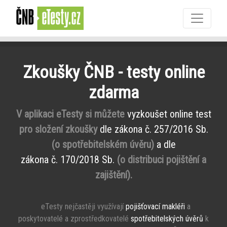
Zkoušky ČNB - testy online
zdarma
V aplikaci eTesty si můžete
vyzkoušet online test
pro složení zkoušky
dle zákona č. 257/2016 Sb.
(o spotřebitelském úvěru)
a dle
zákona č. 170/2018 Sb.
(o distribuci pojištění a
zajištění).
eTesty nejčastěji využívají
pojišťovací makléři
a
poskytovatelé a zprostředkovatelé
spotřebitelských úvěrů
k