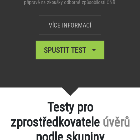
přípravě na zkoušky odborné způsobilosti ČNB.
VÍCE INFORMACÍ
SPUSTIT TEST
Testy pro
zprostředkovatele
úvěrů
podle skupiny