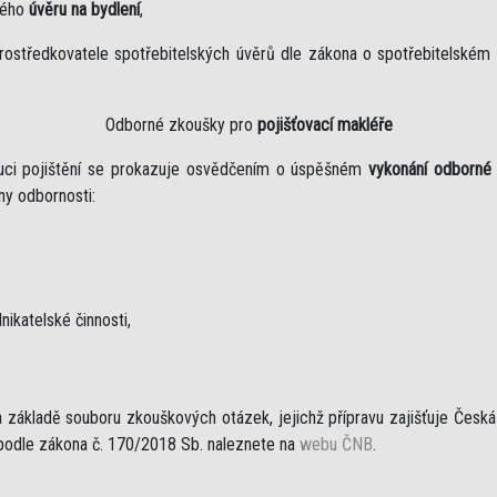
kého
úvěru na bydlení
,
rostředkovatele spotřebitelských úvěrů dle zákona o spotřebitelském
Odborné zkoušky pro
pojišťovací makléře
ibuci pojištění se prokazuje osvědčením o úspěšném
vykonání odborné
iny odbornosti:
nikatelské činnosti,
základě souboru zkouškových otázek, jejichž přípravu zajišťuje Česká n
 podle zákona č. 170/2018 Sb. naleznete na
webu ČNB
.