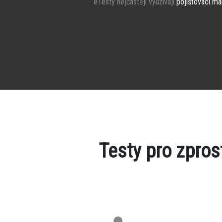
eTesty nejčastěji využívají
pojišťovací ma
Testy pro zpro