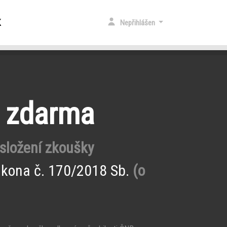
K
Nepřihlášen
e zdarma
 složení zkoušky
ákona č. 170/2018 Sb.
(o