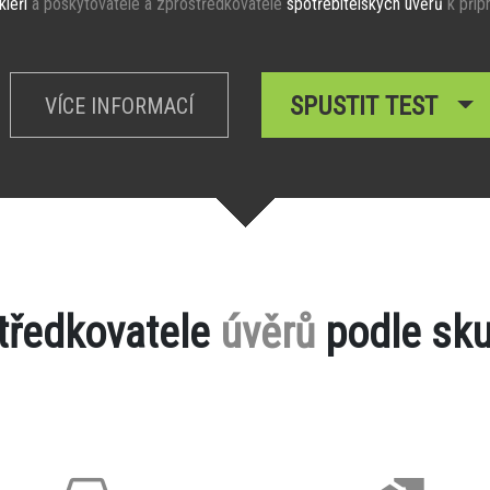
kléři
a poskytovatelé a zprostředkovatelé
spotřebitelských úvěrů
k příp
SPUSTIT TEST
VÍCE INFORMACÍ
středkovatele
úvěrů
podle sku