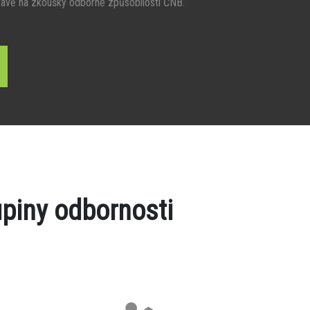
ravě na zkoušky odborné způsobilosti ČNB.
piny odbornosti