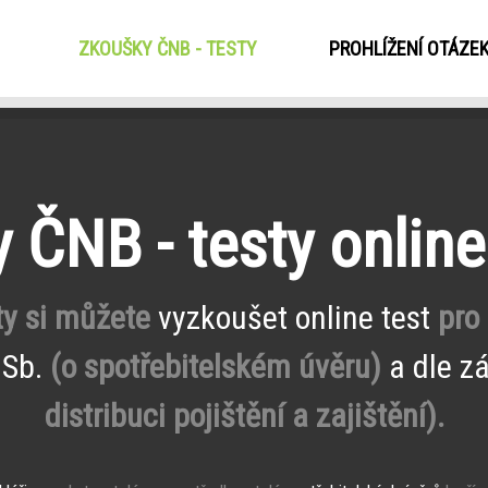
ZKOUŠKY ČNB - TESTY
(CURRENT)
PROHLÍŽENÍ OTÁZE
 ČNB - testy onlin
ty si můžete
vyzkoušet online test
pro
 Sb.
(o spotřebitelském úvěru)
a dle z
distribuci pojištění a zajištění).