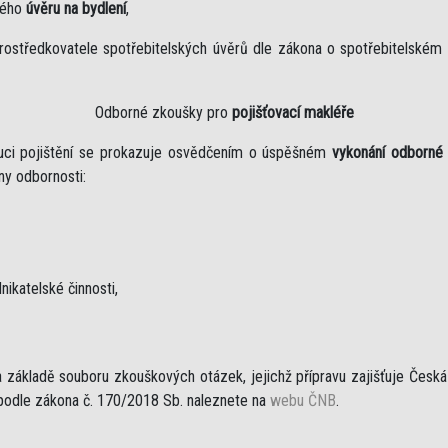
kého
úvěru na bydlení
,
rostředkovatele spotřebitelských úvěrů dle zákona o spotřebitelském
Odborné zkoušky pro
pojišťovací makléře
ibuci pojištění se prokazuje osvědčením o úspěšném
vykonání odborné
iny odbornosti:
nikatelské činnosti,
základě souboru zkouškových otázek, jejichž přípravu zajišťuje Česká n
 podle zákona č. 170/2018 Sb. naleznete na
webu ČNB
.