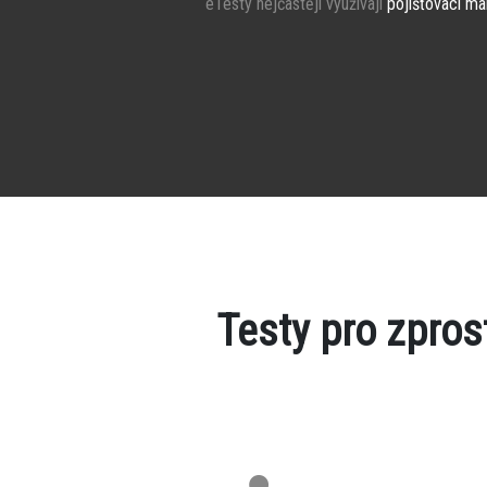
eTesty nejčastěji využívají
pojišťovací ma
Testy pro zpro