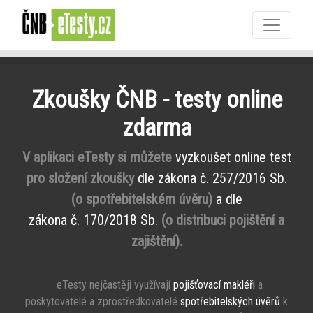
Zkoušky ČNB - testy online
zdarma
V aplikaci eTesty si můžete
vyzkoušet online test
pro složení zkoušky
dle zákona č. 257/2016 Sb.
(o spotřebitelském úvěru)
a dle
zákona č. 170/2018 Sb.
(o distribuci pojištění a
zajištění).
eTesty nejčastěji využívají
pojišťovací makléři
a
poskytovatelé a zprostředkovatelé
spotřebitelských úvěrů
k