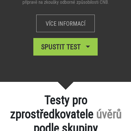
přípravě na zkoušky odborné způsobilosti ČNB.
VÍCE INFORMACÍ
SPUSTIT TEST
Testy pro
zprostředkovatele
úvěrů
podle skupiny