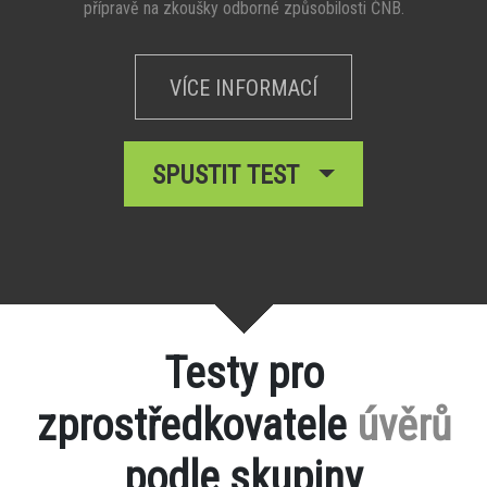
přípravě na zkoušky odborné způsobilosti ČNB.
VÍCE INFORMACÍ
SPUSTIT TEST
Testy pro
zprostředkovatele
úvěrů
podle skupiny