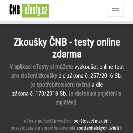
Zkoušky ČNB - testy online
zdarma
V aplikaci eTesty si můžete
vyzkoušet online test
pro složení zkoušky
dle zákona č. 257/2016 Sb.
(o spotřebitelském úvěru)
a dle
zákona č. 170/2018 Sb.
(o distribuci pojištění a
zajištění).
eTesty nejčastěji využívají
pojišťovací makléři
a
poskytovatelé a zprostředkovatelé
spotřebitelských úvěrů
k