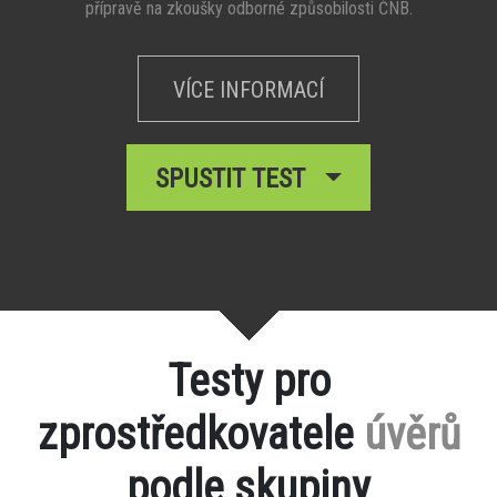
přípravě na zkoušky odborné způsobilosti ČNB.
VÍCE INFORMACÍ
SPUSTIT TEST
Testy pro
zprostředkovatele
úvěrů
podle skupiny