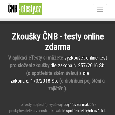
Zkoušky ČNB - testy online
zdarma
V aplikaci eTesty si můžete
vyzkoušet online test
pro složení zkoušky
dle zákona č. 257/2016 Sb.
(o spotřebitelském úvěru)
a dle
zákona č. 170/2018 Sb.
(o distribuci pojištění a
zajištění).
eTesty nejčastěji využívají
pojišťovací makléři
a
poskytovatelé a zprostředkovatelé
spotřebitelských úvěrů
k