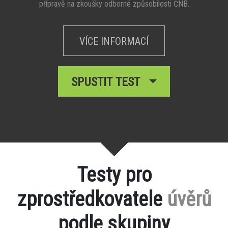
přípravě na zkoušky odborné způsobilosti ČNB.
VÍCE INFORMACÍ
SPUSTIT TEST
Testy pro
zprostředkovatele
úvěrů
podle skupiny