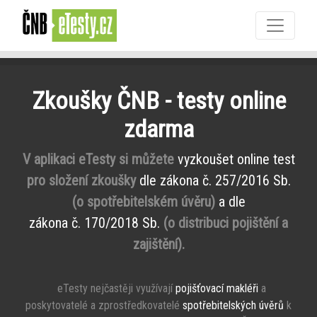
Zkoušky ČNB - testy online
zdarma
V aplikaci eTesty si můžete
vyzkoušet online test
pro složení zkoušky
dle zákona č. 257/2016 Sb.
(o spotřebitelském úvěru)
a dle
zákona č. 170/2018 Sb.
(o distribuci pojištění a
zajištění).
eTesty nejčastěji využívají
pojišťovací makléři
a
poskytovatelé a zprostředkovatelé
spotřebitelských úvěrů
k