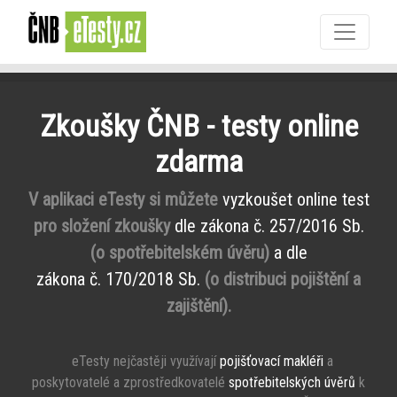
Zkoušky ČNB - testy online
zdarma
V aplikaci eTesty si můžete
vyzkoušet online test
pro složení zkoušky
dle zákona č. 257/2016 Sb.
(o spotřebitelském úvěru)
a dle
zákona č. 170/2018 Sb.
(o distribuci pojištění a
zajištění).
eTesty nejčastěji využívají
pojišťovací makléři
a
poskytovatelé a zprostředkovatelé
spotřebitelských úvěrů
k