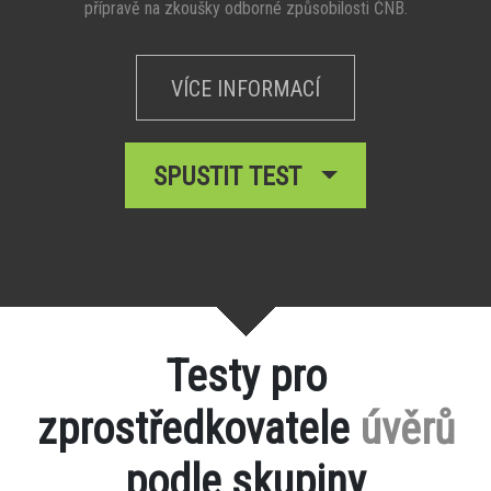
přípravě na zkoušky odborné způsobilosti ČNB.
VÍCE INFORMACÍ
SPUSTIT TEST
Testy pro
zprostředkovatele
úvěrů
podle skupiny